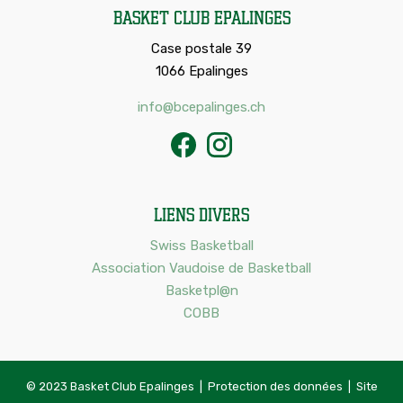
Basket Club Epalinges
Case postale 39
1066 Epalinges
info@bcepalinges.ch
Liens divers
Swiss Basketball
Association Vaudoise de Basketball
Basketpl@n
COBB
© 2023 Basket Club Epalinges |
Protection des données
|
Site