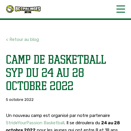
< Retour au blog
Camp de basketball
SYP du 24 au 28
octobre 2022
5 octobre 2022
Un nouveau camp est organisé par notre partenaire
StrideYourPassion Basketball
. Il se déroulera du
24 au 28
octobre 2022
pour les jeunes qui ont entre
8 et 18 ans